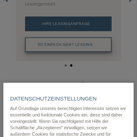
Leasingprodukt.
IHRE LEASINGANFRAGE
SO EINFACH GEHT LEASING
WEIL FLEXIBILITÄT ALLES
IST
DATENSCHUTZEINSTELLUNGEN
Auf Grundlage unseres berechtigten Interesses setzen wir
Equipment oder Liquidität? Für Sie geht beides.
essentielle und funktionale Cookies ein, diese sind daher
Denn mit Leasing bleiben Sie flexibel. Sie erhalten
voreingestellt. Wenn Sie nachfolgend mit Hilfe der
sich Ihren finanziellen Spielraum und arbeiten
Schaltfläche „Akzeptieren“ einwilligen, setzen wir
trotzdem mit neuester Ausstattung. Ihre Objekte
außerdem Cookies für statistische Zwecke und für